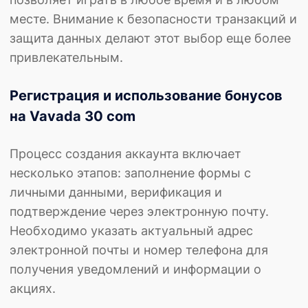
месте. Внимание к безопасности транзакций и
защита данных делают этот выбор еще более
привлекательным.
Регистрация и использование бонусов
на Vavada 30 com
Процесс создания аккаунта включает
несколько этапов: заполнение формы с
личными данными, верификация и
подтверждение через электронную почту.
Необходимо указать актуальный адрес
электронной почты и номер телефона для
получения уведомлений и информации о
акциях.