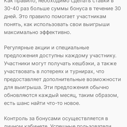
Как правило, необходимо сделать ставки в
30-40 раз больше суммы бонуса в течение 30
дней. Это правило помогает участникам
понять, как использовать свои выигрыши
максимально эффективно.
Регулярные акции и специальные
предложения доступны каждому участнику.
Участники могут получать кешбэки, а также
участвовать в лотереях и турнирах, что
предоставляет дополнительные возможности
для выигрыша. Эти предложения обычно
обновляются каждый месяц, таким образом,
есть шанс найти что-то новое.
Контроль за бонусами осуществляется в
личном кабинете. Успешные пользователи