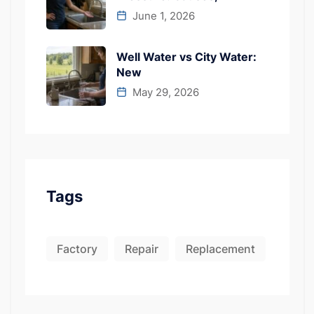
June 1, 2026
Well Water vs City Water:
New
May 29, 2026
Tags
Factory
Repair
Replacement