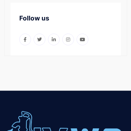
Follow us