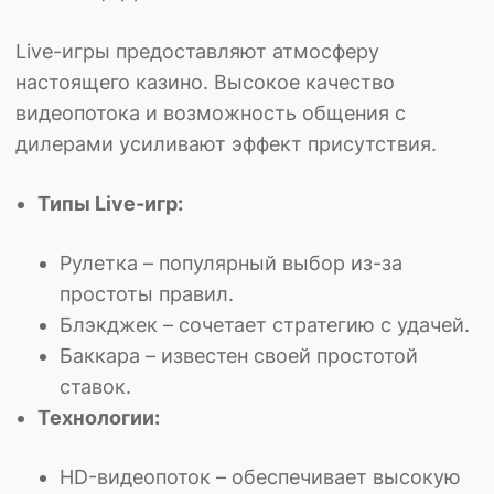
Live-игры предоставляют атмосферу
настоящего казино. Высокое качество
видеопотока и возможность общения с
дилерами усиливают эффект присутствия.
Типы Live-игр:
Рулетка – популярный выбор из-за
простоты правил.
Блэкджек – сочетает стратегию с удачей.
Баккара – известен своей простотой
ставок.
Технологии:
HD-видеопоток – обеспечивает высокую