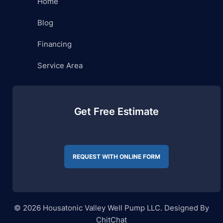
Home
Blog
Financing
Service Area
Get Free Estimate
REQUEST WITH ONLINE FORM
©
2026
Housatonic Valley Well Pump LLC. Designed By
ChitChat