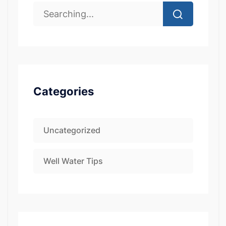
Categories
Uncategorized
Well Water Tips