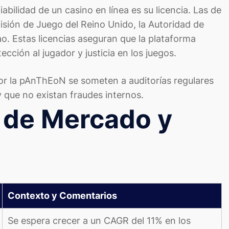
abilidad de un casino en línea es su licencia. Las de
sión de Juego del Reino Unido, la Autoridad de
o. Estas licencias aseguran que la plataforma
cción al jugador y justicia en los juegos.
por la pAnThEoN se someten a auditorías regulares
y que no existan fraudes internos.
 de Mercado y
Contexto y Comentarios
Se espera crecer a un CAGR del 11% en los