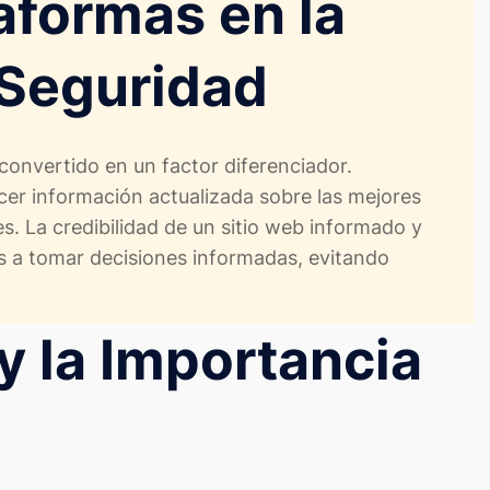
taformas en la
 Seguridad
convertido en un factor diferenciador.
er información actualizada sobre las mejores
s. La credibilidad de un sitio web informado y
es a tomar decisiones informadas, evitando
y la Importancia