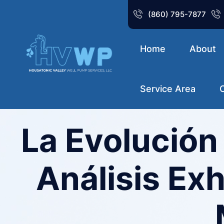
(860) 795-7877
Home
About
Service Area
La Evolución
Análisis Ex