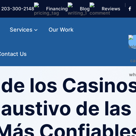
203-300-2148
Financing
Blog
Reviews
Services
Our Work
Contact Us
 de los Casinos
haustivo de las
Más Confiable