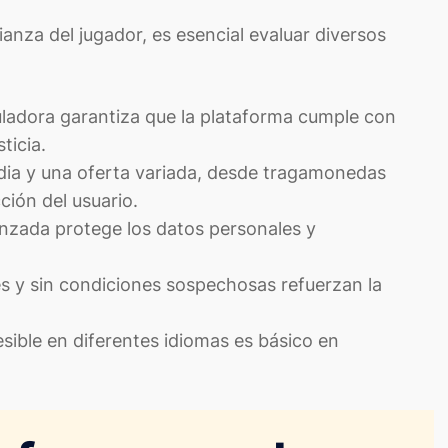
nza del jugador, es esencial evaluar diversos
ladora garantiza que la plataforma cumple con
ticia.
ia y una oferta variada, desde tragamonedas
ción del usuario.
nzada protege los datos personales y
s y sin condiciones sospechosas refuerzan la
sible en diferentes idiomas es básico en