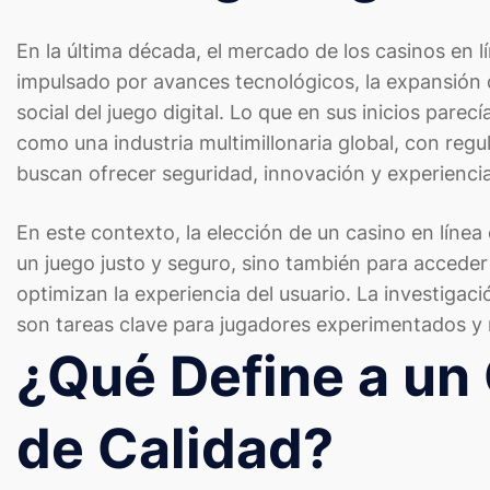
En la última década, el mercado de los casinos en 
impulsado por avances tecnológicos, la expansión 
social del juego digital. Lo que en sus inicios par
como una industria multimillonaria global, con reg
buscan ofrecer seguridad, innovación y experiencia 
En este contexto, la elección de un casino en línea
un juego justo y seguro, sino también para acceder
optimizan la experiencia del usuario. La investigaci
son tareas clave para jugadores experimentados y 
¿Qué Define a un 
de Calidad?