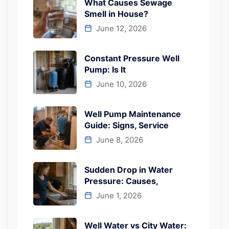
What Causes Sewage
Smell in House?
June 12, 2026
Constant Pressure Well
Pump: Is It
June 10, 2026
Well Pump Maintenance
Guide: Signs, Service
June 8, 2026
Sudden Drop in Water
Pressure: Causes,
June 1, 2026
Well Water vs City Water: