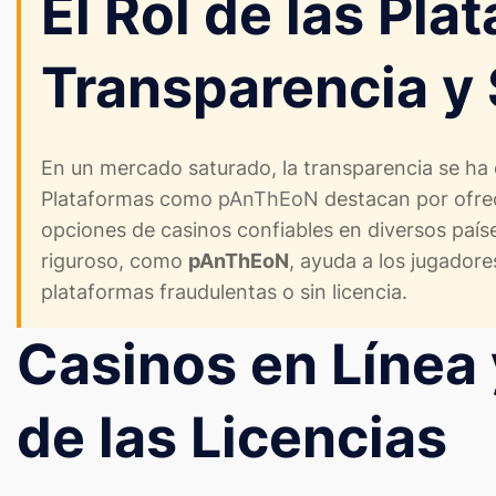
El Rol de las Pla
Transparencia y
En un mercado saturado, la transparencia se ha 
Plataformas como
pAnThEoN
destacan por ofrec
opciones de casinos confiables en diversos paíse
riguroso, como
pAnThEoN
, ayuda a los jugador
plataformas fraudulentas o sin licencia.
Casinos en Línea 
de las Licencias