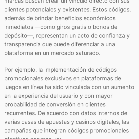
marcas buscan crear un vínculo directo con sus
clientes potenciales y existentes. Estos códigos,
además de brindar beneficios económicos
inmediatos —como giros gratis o bonos de
depósito—, representan un acto de confianza y
transparencia que puede diferenciar a una
plataforma en un mercado saturado.
Por ejemplo, la implementación de
códigos
promocionales exclusivos
en plataformas de
juegos en línea ha sido vinculada con un aumento
en la experiencia del usuario y con mayor
probabilidad de conversión en clientes
recurrentes. De acuerdo con datos internos de
varias casas de apuestas y casinos digitales, las
campañas que integran códigos promocionales