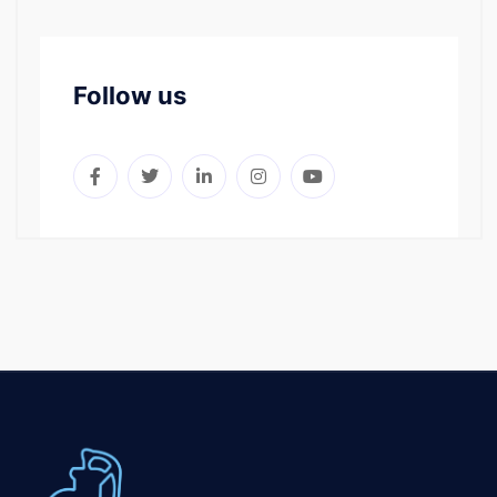
Follow us