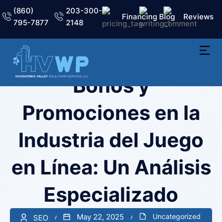
(860)
203-300-
Financing
Blog
Reviews
795-7877
2148
La Estrategia de
Bonos y
Promociones en la
Industria del Juego
en Línea: Un Análisis
Especializado
May 22, 2025
Uncategorized
SEO