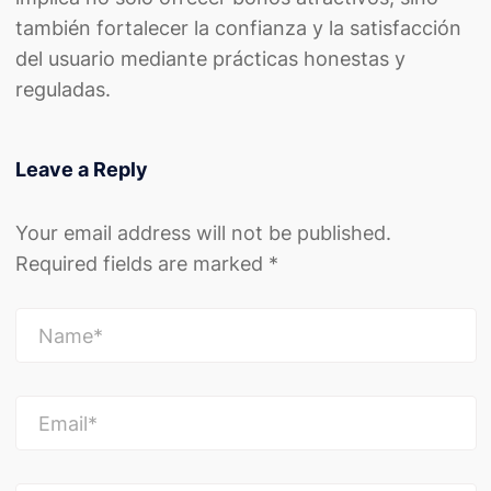
también fortalecer la confianza y la satisfacción
del usuario mediante prácticas honestas y
reguladas.
Leave a Reply
Your email address will not be published.
Required fields are marked
*