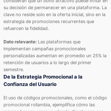
consideran que un bono atractivo puede influir en
su decisión de permanecer en una plataforma. La
clave no reside solo en la oferta inicial, sino en la
estrategia de promociones recurrentes que
refuercen la fidelidad.
Dato relevante:
Las plataformas que
implementan campañas promocionales
personalizadas aumentan en promedio un 25% la
retención de usuarios a lo largo del primer
semestre.
De la Estrategia Promocional a la
Confianza del Usuario
El uso de códigos promocionales, como el
código
promocional rollambia
, ejemplifica cómo las