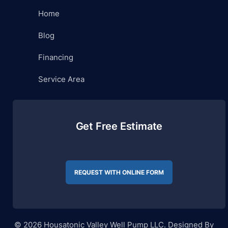
Home
Blog
Financing
Service Area
Get Free Estimate
REQUEST WITH ONLINE FORM
©
2026
Housatonic Valley Well Pump LLC. Designed By