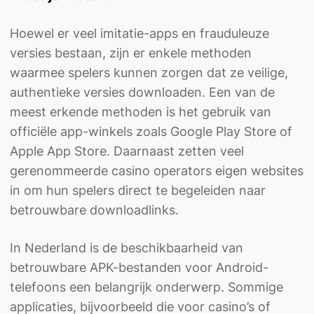
Hoewel er veel imitatie-apps en frauduleuze
versies bestaan, zijn er enkele methoden
waarmee spelers kunnen zorgen dat ze veilige,
authentieke versies downloaden. Een van de
meest erkende methoden is het gebruik van
officiële app-winkels
zoals Google Play Store of
Apple App Store. Daarnaast zetten veel
gerenommeerde casino operators eigen websites
in om hun spelers direct te begeleiden naar
betrouwbare downloadlinks.
In Nederland is de beschikbaarheid van
betrouwbare APK-bestanden voor Android-
telefoons een belangrijk onderwerp. Sommige
applicaties, bijvoorbeeld die voor casino’s of