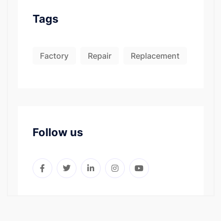
Tags
Factory
Repair
Replacement
Follow us