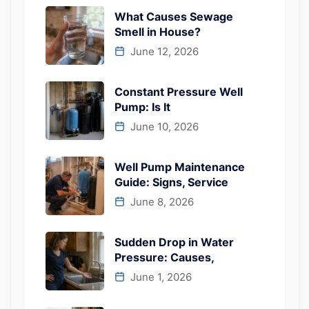
What Causes Sewage
Smell in House?
June 12, 2026
Constant Pressure Well
Pump: Is It
June 10, 2026
Well Pump Maintenance
Guide: Signs, Service
June 8, 2026
Sudden Drop in Water
Pressure: Causes,
June 1, 2026