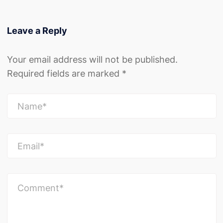
Leave a Reply
Your email address will not be published.
Required fields are marked
*