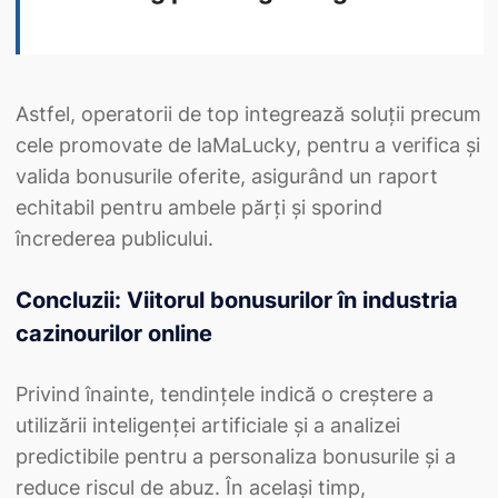
Astfel, operatorii de top integrează soluții precum
cele promovate de laMaLucky, pentru a verifica și
valida bonusurile oferite, asigurând un raport
echitabil pentru ambele părți și sporind
încrederea publicului.
Concluzii: Viitorul bonusurilor în industria
cazinourilor online
Privind înainte, tendințele indică o creștere a
utilizării inteligenței artificiale și a analizei
predictibile pentru a personaliza bonusurile și a
reduce riscul de abuz. În același timp,