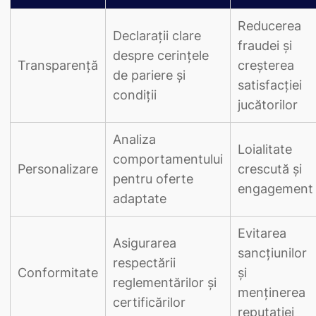
Reducerea
Declarații clare
fraudei și
despre cerințele
Transparență
creșterea
de pariere și
satisfacției
condiții
jucătorilor
Analiza
Loialitate
comportamentului
Personalizare
crescută și
pentru oferte
engagement
adaptate
Evitarea
Asigurarea
sancțiunilor
respectării
Conformitate
și
reglementărilor și
menținerea
certificărilor
reputației